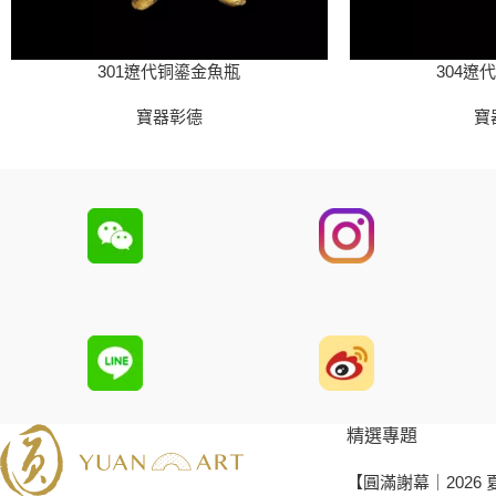
301遼代铜鎏金魚瓶
304遼
寶器彰德
寶
精選專題
【圓滿謝幕｜2026