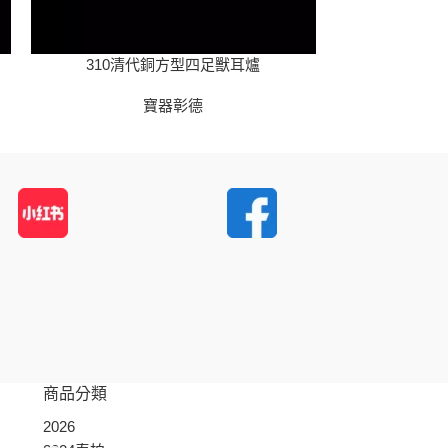
310清代銅方型四足獸耳爐
31
寶器彰德
商品分類
2026