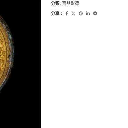
分類:
寶器彰德
分享：