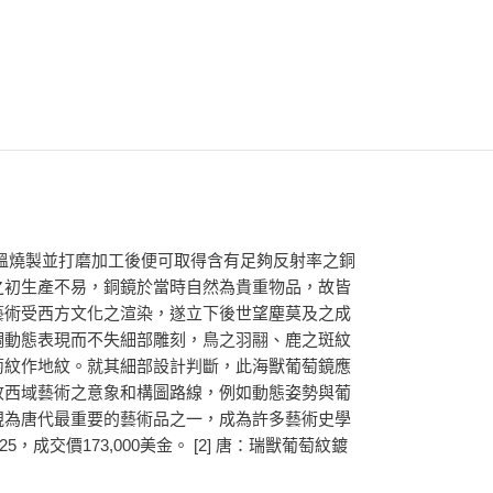
高溫燒製並打磨加工後便可取得含有足夠反射率之銅
之初生產不易，銅鏡於當時自然為貴重物品，故皆
藝術受西方文化之渲染，遂立下後世望塵莫及之成
調動態表現而不失細部雕刻，鳥之羽翮、鹿之斑紋
萄紋作地紋。就其細部設計判斷，此海獸葡萄鏡應
收西域藝術之意象和構圖路線，例如動態姿勢與葡
視為唐代最重要的藝術品之一，成為許多藝術史學
，成交價173,000美金。 [2] 唐：瑞獸葡萄紋鍍