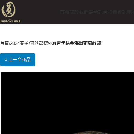
首頁
關於我們
最新訊息
拍賣資訊
電
首頁
2024春拍
寶器彰德
404唐代贴金海獸葡萄紋鏡
« 上一个商品