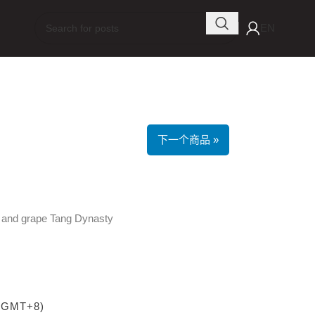
EN
下一个商品 »
st and grape Tang Dynasty
 (GMT+8)