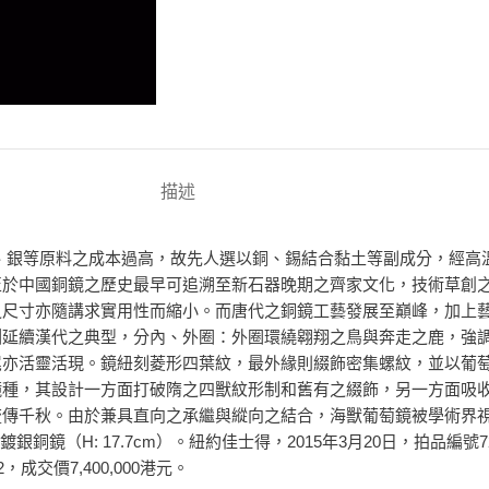
描述
，而金、銀等原料之成本過高，故先人選以銅、錫結合黏土等副成分，經
至於中國銅鏡之歷史最早可追溯至新石器晚期之齊家文化，技術草創
之尺寸亦隨講求實用性而縮小。而唐代之銅鏡工藝發展至巔峰，加上
圖延續漢代之典型，分內、外圈：外圈環繞翱翔之鳥與奔走之鹿，強
尾亦活靈活現。鏡紐刻菱形四葉紋，最外緣則綴飾密集螺紋，並以葡
鏡種，其設計一方面打破隋之四獸紋形制和舊有之綴飾，另一方面吸
流傳千秋。由於兼具直向之承繼與縱向之結合，海獸葡萄鏡被學術界
鏡（H: 17.7cm）。紐約佳士得，2015年3月20日，拍品編號725
，成交價7,400,000港元。