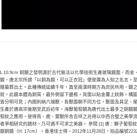
L 10.9cm 銅鏡之發明源於古代無法以化學技術生產玻璃鏡面
鏡，唐太宗所謂「以銅為鏡，可以正衣冠」便是廣為人知之名言。
隨墓葬出土。此種傳統延續千年，直至兩漢時期方為庶民所用，鏡
就。此鏡本體為銅質，最外側留下邊框。背面以貼金覆上紋飾。構
皆分明可見；內圈則納六瑞獸，各獸面朝不同方位，獸面及其足、
生產於唐高宗後期至武后初年。海獸葡萄鏡為唐代出土最多之銅鏡
萄紋之應用，使得鳥、鹿、靈獸所含吉祥之兆得以中西合璧之美學
者爭相研究的題材，乃可遇不可求之美器。 參閱 [1] 唐：獅子葡萄紋鍍銀銅
銀銅鏡（H: 17cm）。香港佳士得，2012年11月28日，拍品編號2232