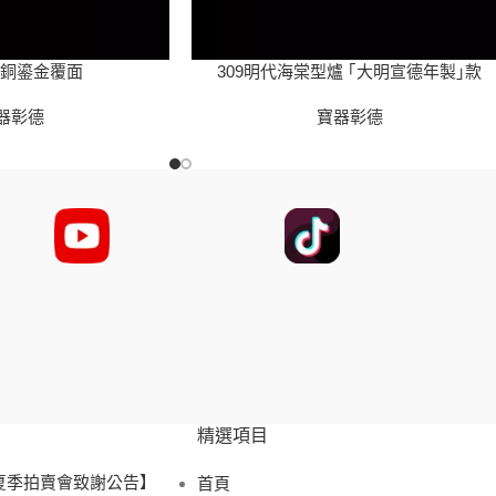
代銅鎏金覆面
309明代海棠型爐 ｢大明宣德年製｣款
器彰德
寶器彰德
精選項目
 夏季拍賣會致謝公告】
首頁