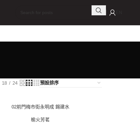
EN
18
24
02前門梅市街永明成 錫建水
榆火芳茗