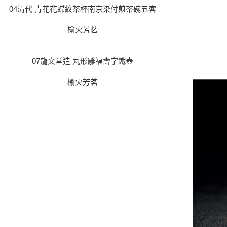
04清代 青花花蝶紋茶杯南京染付煎茶碗五客
榆火芳茗
07龍文堂造 丸形雕福壽字鐵壺
榆火芳茗