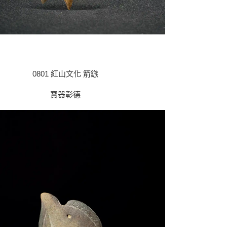
0801 紅山文化 箭鏃
寶器彰德