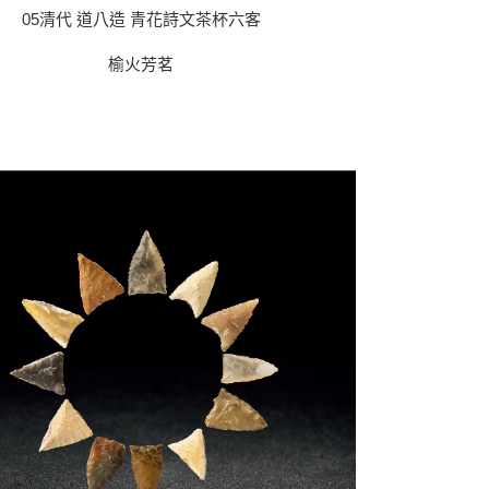
05清代 道八造 青花詩文茶杯六客
榆火芳茗