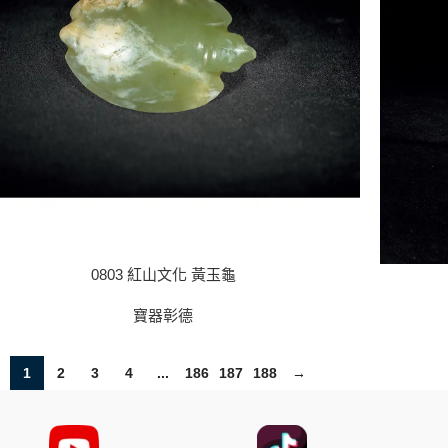
0803 紅山文化 黃玉龜
寶器彰德
1
2
3
4
...
186
187
188
→