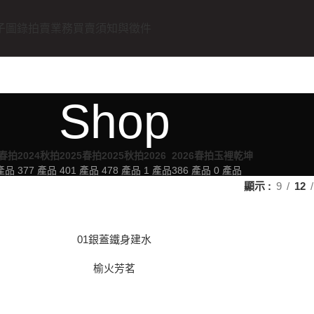
子圖錄
拍賣業務
買賣須知與徵件
Shop
4春拍
2024秋拍
2025春拍
2025秋拍
2026
2026春拍
玉裡乾坤
 產品
377 產品
401 產品
478 產品
1 產品
386 產品
0 產品
顯示
9
12
01銀蓋鐵身建水
榆火芳茗