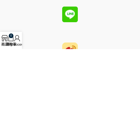
0
商店
購物車
My account
圓國際藝術有限公司為2023年12月於台北創立的藝術品拍賣公司，
主要經手中國古代玉器及其他東亞歷史物件。
台北市大安區建國南路一段286巷31號1樓
電話: (02) 2784-0688
傳真: (02) 2784-8088
Email: service@yuan-auction.com