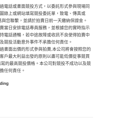
過電話或書面競投方式，以委託形式參與現場同
圖錄上或網站填寫競投委託單，致電、傳真或
會電話與您聯繫，並請於拍賣日前一天繳納保證金。
賣當日安排電話專員服務，並根據您的實時指示
持電話通暢，若中途故障或收訊不良使得拍賣中
及競投活動意外事件不承擔任何責任。
過書面出價的形式參與拍賣,本公司將會按照您的
客戶最大利益出發的原則以盡可能低價從事競買
填寫的最高競投價格。本公司對競投不成功以及競
擔任何責任。
ding