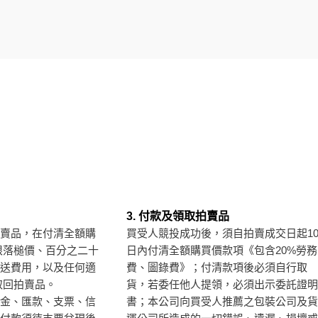
3. 付款及領取拍賣品
賣品，在付清全額購
買受人競投成功後，須自拍賣成交日起1
限落槌價、百分之二十
日內付清全額購買價款項《包含20%勞務
送費用，以及任何適
費、圖錄費》；付清款項後必須自行取
取回拍賣品。
貨，若委任他人提領，必須出示委託證明
金、匯款、支票、信
書；本公司向買受人推薦之包裝公司及貨