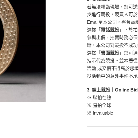
若無法親臨現場，您可透
步進行競投，競買人可於
Email至本公司，將
選擇「
電話競投
」，於拍
參與出價，拍賣時務必保
斷，本公司對競投不成功
選擇「
書面競投
」您可通
指示代為競投。並本著從
活動 成交價不得高於您
投活動中的意外事件不承
3. 線上競投｜Online Bid
※ 聯拍在線
※ 易拍全球
※
Invaluable