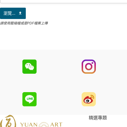
瀏覽...
請使用壓縮檔或是PDF檔案上傳
This
field
should
be
left
blank
精選專題