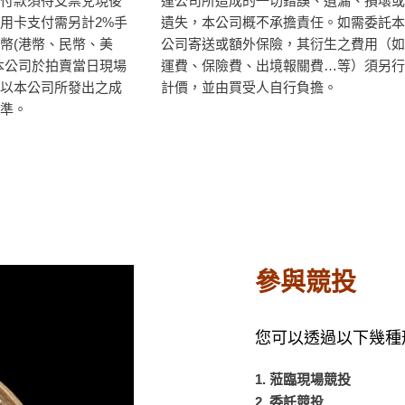
付款須待支票兌現後
運公司所造成的一切錯誤、遺漏、損壞或
用卡支付需另計2%手
遺失，本公司概不承擔責任。如需委託本
幣(港幣、民幣、美
公司寄送或額外保險，其衍生之費用（如
本公司於拍賣當日現場
運費、保險費、出境報關費…等）須另行
以本公司所發出之成
計價，並由買受人自行負擔。
準。
參與競投
您可以透過以下幾種
1. 蒞臨現場競投
2. 委託競投