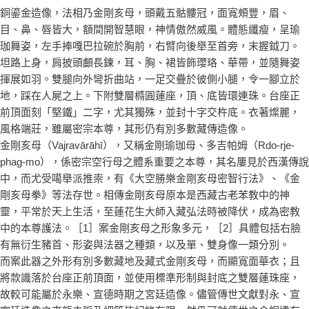
銅鎏金造像，法相乃金剛亥母，頭戴五骷髏冠，面寬頰豐，眉、
目、鼻、唇皆大，額間開智慧眼，神情傲然威風。體態纖瘦，呈瑜
珈舞姿，左手捧嘎巴拉碗於胸前，右臂向後舉至首旁，末握鉞刀。
坦路上身，肩披頭顱長鍊，耳、胸、裙皆飾瓔珞、華帶，並隨舞姿
揮展如羽。雙腿向外彎折曲站，一足交疊於彼側小腿，令一腳立於
地，踩在人屍之上。下附雙層橢圓蓮座，頂、底皆環連珠。台座正
前頂面刻「堅鐵」二字，尤其獨殊，並封十字交杵底。衣著燦麗，
風格端莊，雖屬密宗本尊，其形仍有別多數藏傳造像。
金剛亥母（Vajravārāhī），又稱金剛瑜珈母、多吉帕姆（Rdo-rje-
phag-mo），係密宗空行母之體系重要之本尊，其名屢見於西漢傳說
中，而尤受噶舉派推崇，有《大空勝樂金剛亥母密智行法》、《金
剛亥母拳》等法存世。相傳金剛亥母原本是西藏古老苯教中的神
靈，平常於天上生活，至蓮花生大師入藏弘法時被降伏，成為密教
中的本尊護法。［1］案金剛亥母之形象多元，［2］具體包括右臉
有無衍生豬首、形姿與法器之種類，以及單、雙身像一類分別。
而案此器之外形有別多數藏地及藏式金剛亥母，而顯寬面華衣；且
將款識落於台座正前頂面，並使用標準形制與封底之雙層蓮珠座，
故較可能屬於永樂、宣德時期之宮廷造像。儘管傳世文獻對永、宣