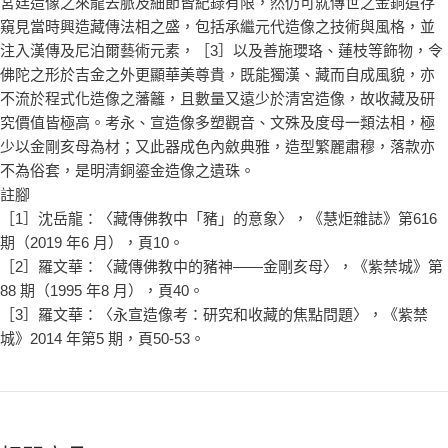
宮廷造像之來龍去脈及細節皆紀錄有限，然仍可就傳世之金銅遺存
窺見當時興造藏傳法相之盛，包括承繼元代造像之技術與風格，並
注入漢傳及尼泊爾藝術元素，［3］以及善施瓔珞、蓮枝等飾物，令
佛陀之形於吉金之外更顯華美尊貴，既能獨漢、藏而自成風貌，亦
不流於程式化造像之藩籬，且數量又遠少於清宮造像，故收藏及研
究價值皆極高。考永、宣造像多塑觀音、文殊及度母一類法相，極
少以金剛亥母為材；又此器成色內斂典雅，造型繁麗肅穆，落款亦
不為俗套，是明清銅鎏金造像之遺珠。
註腳
［1］沈岳龍：〈藏傳佛教中「豬」的意象〉，《慧炬雜誌》第616
期（2019 年6 月），頁10。
［2］羅文華：〈藏傳佛教中的豬神——金剛亥母〉，《紫禁城》第
88 期（1995 年8 月），頁40。
［3］羅文華：〈永宣造像考：研究和收藏的焦點問題〉，《紫禁
城》2014 年第5 期，頁50-53。