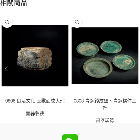
相關商品
0806 良渚文化 玉獸面紋大琮
0808 青銅錢紋盤、青銅構件三
件
寶器彰德
寶器彰德