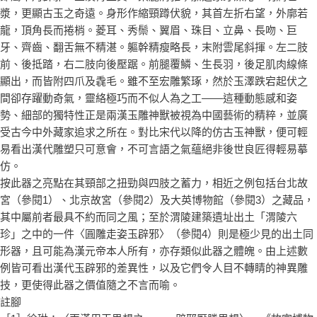
漿，更顯古玉之奇遠。身形作縮頸蹲伏貌，其首左折右望，外廓若
龍，頂角長而捲梢。菱耳、秀鬃、翼眉、珠目、立鼻、長吻、巨
牙、齊齒、翻舌無不精湛。軀幹精瘦略長，末附雲尾斜揮。左二肢
前、後抵踏，右二肢向後壓踞。前腿覆鱗、生長羽，後足肌肉線條
顯出，而皆附四爪及毳毛。雖不至宏雕繁琢，然於玉澤跌宕起伏之
間卻存躍動奇氣，靈絡極巧而不似人為之工——這種動態感和姿
勢、細部的獨特性正是兩漢玉雕神獸被視為中國藝術的精粹，並廣
受古今中外藏家追求之所在。對比宋代以降的仿古玉神獸，便可輕
易看出漢代雕塑只可意會，不可言語之氣蘊絕非後世良匠得輕易摹
仿。
按此器之亮點在其頸部之扭勁與四肢之蓄力，相近之例包括台北故
宮（參閱1）、北京故宮（參閱2）及大英博物館（參閱3）之藏品，
其中屬前者最具不約而同之風；至於渭陵建築遺址出土「渭陵六
珍」之中的一件〈圓雕走姿玉辟邪〉（參閱4）則是極少見的出土同
形器，且可能為漢元帝本人所有，亦存類似此器之體魄。由上述數
例皆可看出漢代玉辟邪的差異性，以及它們令人目不轉睛的神異雕
技，更使得此器之價值隨之不言而喻。
註腳