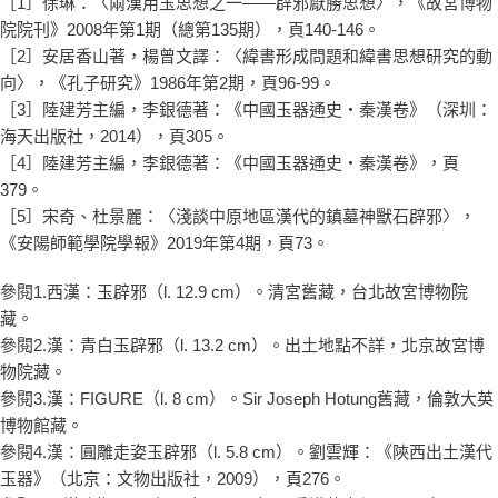
［1］徐琳：〈兩漢用玉思想之一——辟邪厭勝思想〉，《故宮博物
院院刊》2008年第1期（總第135期），頁140-146。
［2］安居香山著，楊曾文譯：〈緯書形成問題和緯書思想研究的動
向〉，《孔子研究》1986年第2期，頁96-99。
［3］陸建芳主編，李銀德著：《中國玉器通史‧秦漢卷》（深圳：
海天出版社，2014），頁305。
［4］陸建芳主編，李銀德著：《中國玉器通史‧秦漢卷》，頁
379。
［5］宋奇、杜景麗：〈淺談中原地區漢代的鎮墓神獸石辟邪〉，
《安陽師範學院學報》2019年第4期，頁73。
參閱1.西漢：玉辟邪（l. 12.9 cm）。清宮舊藏，台北故宮博物院
藏。
參閱2.漢：青白玉辟邪（l. 13.2 cm）。出土地點不詳，北京故宮博
物院藏。
參閱3.漢：FIGURE（l. 8 cm）。Sir Joseph Hotung舊藏，倫敦大英
博物館藏。
參閱4.漢：圓雕走姿玉辟邪（l. 5.8 cm）。劉雲輝：《陝西出土漢代
玉器》（北京：文物出版社，2009），頁276。