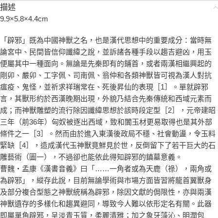
描述
9.9×5.8×4.4cm
「辟邪」既為中國神獸之名，也是漢代思想中的重要成分：當時無
論宮中、民間皆信仰讖緯之說，並訴諸各種手段以趨吉避凶，用玉
便屬其中一種面向。無論是先秦即有的鋪首，或者兩漢相繼興起的
剛卯、嚴卯、工字佩、司南佩、翁仲和各類神獸皆可視為漢人對抗
瘟疫、鬼怪，並祈求祥瑞常在、死後昇仙的表現［1］。單就辟邪
言，其獸形約於西漢晚期出現，外貌乃結合先秦傳統和西域元素而
成；而神獸雕塑的流行除因讖緯思想於該時段定型［2］，元帝建昭
三年（前36年）匈奴被逐出西域，致和闐玉材更易取得也是其外部
條件之一［3］。然而由於進入東漢後政局不穩、社會動盪，令玉料
緊缺［4］，造成漢代玉神獸竟鮮見於世，反倒留下了若干巨大的石
雕藝術（圖一），不過卻也能依此得知辟邪的鎮墓意義。
曹魏‧孟康《漢書音義》曰「……一角者或為天鹿（祿），兩角或
為辟邪」，縱存此說，目前無論學術與市場方面皆習將龍首翼獸身
及部分複合型態之神獸統稱為辟邪，除因文獻的侷限性，亦與兩漢
神獸遺存的多樣化和趨異避同，導致今人難以依形定名有關。此器
即屬單角辟邪，呈淡青玉質，柔麗清雅；加之象牙藻沁、明潤包