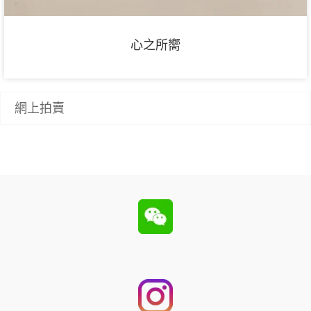
心之所嚮
網上拍賣