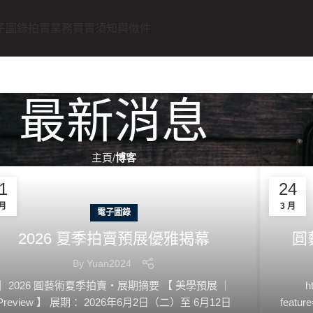
子圖錄
拍賣業務
買賣須知與徵件
最新消息
主頁
博客
1
24
 月
3 月
電子圖錄
2026 夏季拍賣預展優雅揭幕
圓
By
Yuan2024
▎2026 圓藝術夏季拍賣・展期摘要 【 美學預展 ｜
h
Preview 】 展期： 2026年6月2日（二）至 6月12日
feat