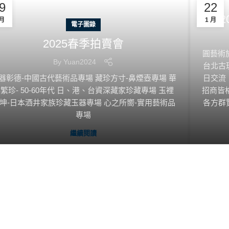
9
22
2
 月
1 月
電子圖錄
2025春季拍賣會
圓藝術
By
Yuan2024
台北古
器彰德-中國古代藝術品專場 藏珍方寸-鼻煙壺專場 華
日交流
繁珍- 50-60年代 日、港、台資深藏家珍藏專場 玉裡
招商皆
坤-日本酒井家族珍藏玉器專場 心之所嚮-實用藝術品
各方群
專場
繼續閱讀