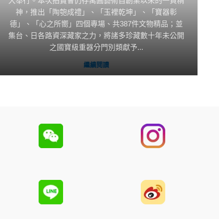
大舉行。本次拍賣會仍存寓圓藝術自創業以來的一貫精
神，推出「陶匏成禮」、「玉裡乾坤」、「寶器彰
德」、「心之所嚮」四個專場、共387件文物精品；並
集台、日各路資深藏家之力，將諸多珍藏數十年未公開
之國寶級重器分門別類獻予...
繼續閱讀