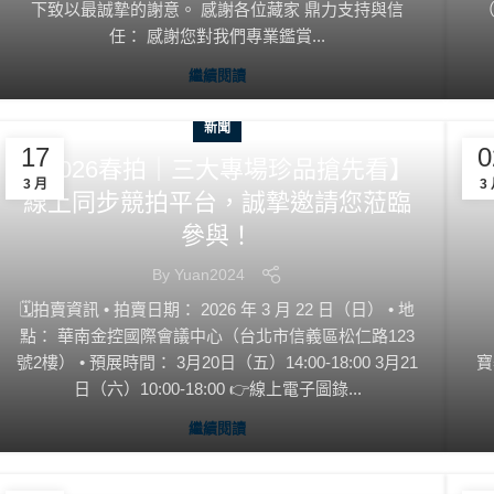
下致以最誠摯的謝意。 感謝各位藏家 鼎力支持與信
（
任： 感謝您對我們專業鑑賞...
繼續閱讀
新聞
17
0
【2026春拍｜三大專場珍品搶先看】
3 月
3
線上同步競拍平台，誠摯邀請您蒞臨
參與！
By
Yuan2024
🗓️拍賣資訊 • 拍賣日期： 2026 年 3 月 22 日（日） • 地
點： 華南金控國際會議中心（台北市信義區松仁路123
號2樓） • 預展時間： 3月20日（五）14:00-18:00 3月21
寶
日（六）10:00-18:00 👉線上電子圖錄...
繼續閱讀