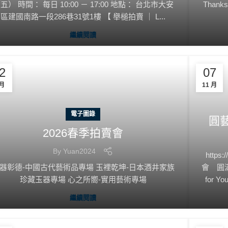
五） 時間： 每日 10:00 － 17:00 地點： 台北市大安
Thank
區建國南路一段286巷31號1樓 【 舉槌拍賣 ｜ L...
繼續閱讀
2
07
 月
11 月
電子圖錄
圓
2026春季拍賣會
By
Yuan2024
https
器彰德-中國古代藝術品專場 玉裡乾坤-日本酒井家族
會 圓滿收官
珍藏玉器專場 心之所嚮-實用藝術專場
for Y
繼續閱讀