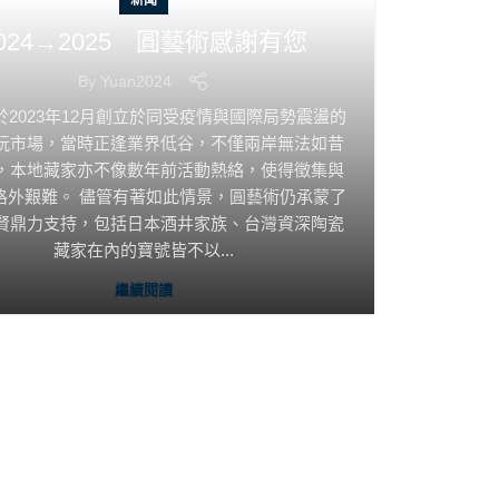
新聞
024→2025 圓藝術感謝有您
By
Yuan2024
於2023年12月創立於同受疫情與國際局勢震盪的
玩市場，當時正逢業界低谷，不僅兩岸無法如昔
，本地藏家亦不像數年前活動熱絡，使得徵集與
格外艱難。 儘管有著如此情景，圓藝術仍承蒙了
賢鼎力支持，包括日本酒井家族、台灣資深陶瓷
藏家在內的寶號皆不以...
繼續閱讀