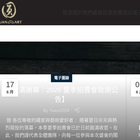
首頁
關於我們
最新訊息
拍賣資訊
電
電子圖錄
17
0
【圓滿謝幕｜2026 夏季拍賣會致謝公
6 月
6
告】
By
Yuan2024
致 各位尊敬的藏家與藝術愛好者： 隨著夏日炎炎與熱
烈競投的落幕，本季夏季拍賣會已於日前圓滿收官。在
此，我們謹代表全體團隊，向每一位參與本次盛會的閣