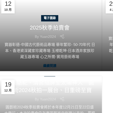
12
2
10 月
4
電子圖錄
2025秋季拍賣會
By
Yuan2024
寶
寶器彰德-中國古代藝術品專場 華年繁珍- 50-70年代 日
年
本、香港資深藏家珍藏專場 玉裡乾坤-日本酒井家族珍
乾
藏玉器專場 心之所嚮-實用藝術專場
繼續閱讀
新聞
載樂駱駝、清宮插屏至太陽神人 圓
19
藝術2024秋拍一展台、日重磅至寶
12 月
By
Yuan2024
圓藝術2024秋季拍賣會將於本年度12月21日至22日盛