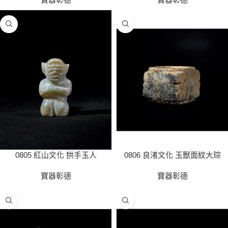
0805 紅山文化 拱手玉人
0806 良渚文化 玉獸面紋大琮
寶器彰德
寶器彰德