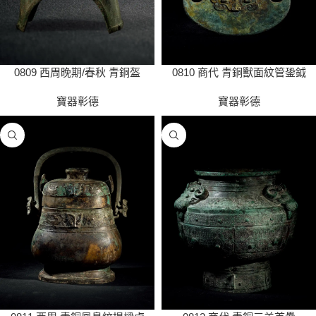
0809 西周晚期/春秋 青銅盔
0810 商代 青銅獸面紋管銎鉞
寶器彰德
寶器彰德