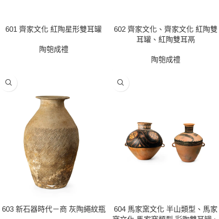
601 齊家文化 紅陶星形雙耳罐
602 齊家文化、齊家文化 紅陶雙
耳罐、紅陶雙耳鬲
陶匏成禮
陶匏成禮
603 新石器時代－商 灰陶繩紋瓶
604 馬家窯文化 半山類型、馬家