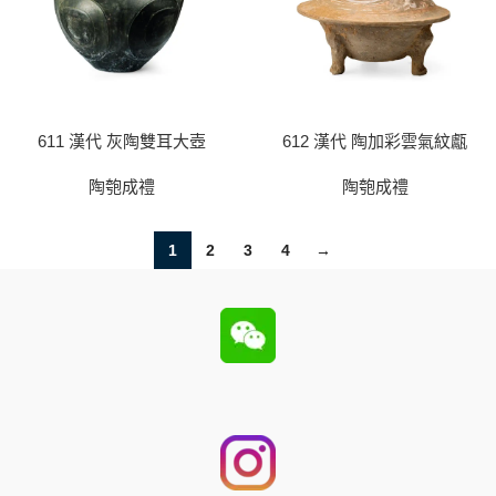
611 漢代 灰陶雙耳大壺
612 漢代 陶加彩雲氣紋甗
陶匏成禮
陶匏成禮
1
2
3
4
→