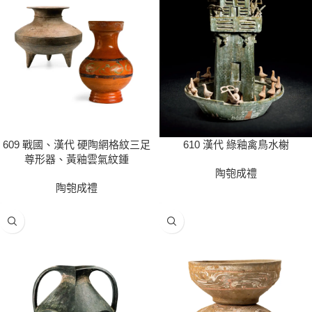
609 戰國、漢代 硬陶網格紋三足
610 漢代 綠釉禽鳥水榭
尊形器、黃釉雲氣紋鍾
陶匏成禮
陶匏成禮