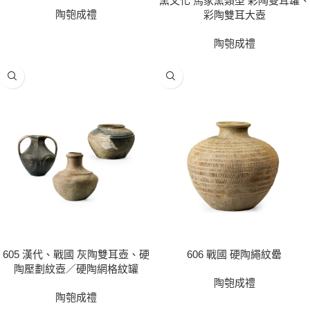
窯文化 馬家窯類型 彩陶雙耳罐、
陶匏成禮
彩陶雙耳大壺
陶匏成禮
605 漢代、戰國 灰陶雙耳壺、硬
606 戰國 硬陶繩紋罍
陶壓劃紋壺／硬陶網格紋罐
陶匏成禮
陶匏成禮