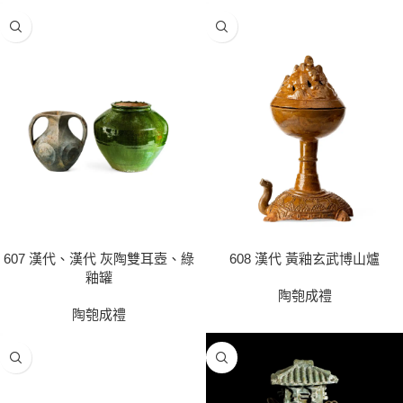
607 漢代、漢代 灰陶雙耳壺、綠
608 漢代 黃釉玄武博山爐
釉罐
陶匏成禮
陶匏成禮