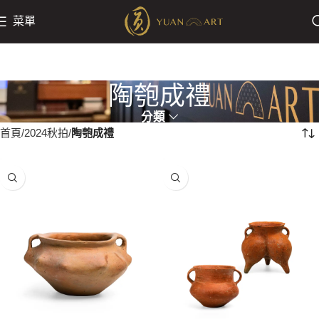
菜單
陶匏成禮
分類
首頁
2024秋拍
陶匏成禮