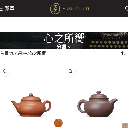
菜單
心之所嚮
分類
首頁
2025秋拍
心之所嚮