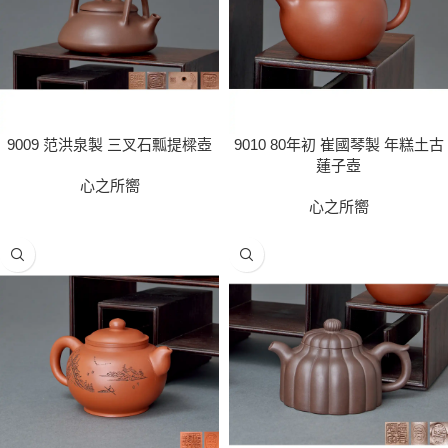
9009 范洪泉製 三叉石瓢提樑壺
9010 80年初 崔國琴製 年糕土古
蓮子壺
心之所嚮
心之所嚮