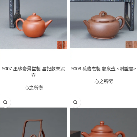
9008 孫俊杰製 顧泉壺 <附證書>
9007 墨緣齋景堂製 昌記款朱泥
壺
心之所嚮
心之所嚮