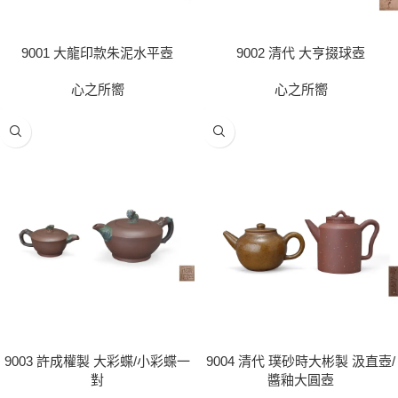
9001 大龍印款朱泥水平壺
9002 清代 大亨掇球壺
心之所嚮
心之所嚮
9003 許成權製 大彩蝶/小彩蝶一
9004 清代 璞砂時大彬製 汲直壺/
對
醬釉大圓壺