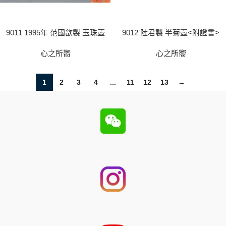
9011 1995年 范國歆製 玉珠壺
9012 陸君製 半菊壺<附證書>
心之所嚮
心之所嚮
1
2
3
4
...
11
12
13
→