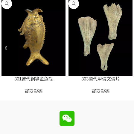
301遼代铜鎏金魚瓶
303商代甲骨文骨片
寶器彰德
寶器彰德