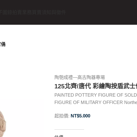
子圖錄
拍賣業務
買賣須知與徵件
官俑
陶匏成禮—高古陶器專場
125北齊/唐代 彩繪陶按盾武
PAINTED POTTERY FIGURE OF SOLD
FIGURE OF MILITARY OFFICER Northern
起拍價:
NT$
5.000