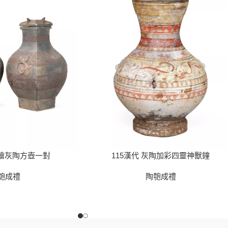
彩繪灰陶方壺一對
115漢代 灰陶加彩四靈神獸鐘
匏成禮
陶匏成禮