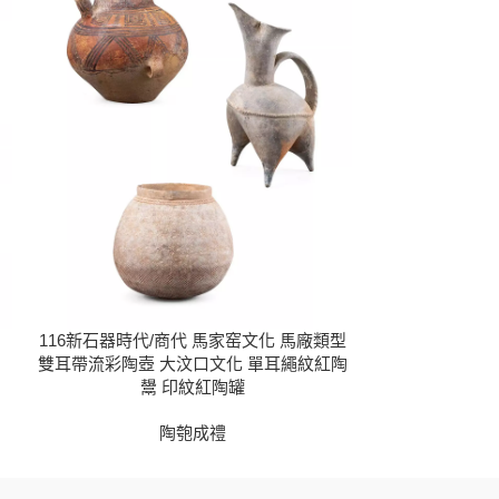
116新石器時代/商代 馬家窑文化 馬廠類型
117新石器時
雙耳帶流彩陶壺 大汶口文化 單耳繩紋紅陶
鬹 印紋紅陶罐
陶匏成禮