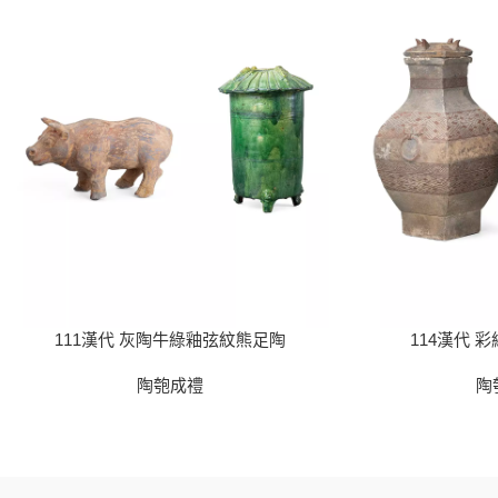
111漢代 灰陶牛綠釉弦紋熊足陶
114漢代 
陶匏成禮
陶