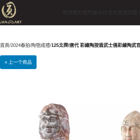
首頁
關於我們
最新訊息
拍賣資訊
電
首頁
2024春拍
陶匏成禮
125北齊/唐代 彩繪陶按盾武士俑彩繪陶武
« 上一个商品