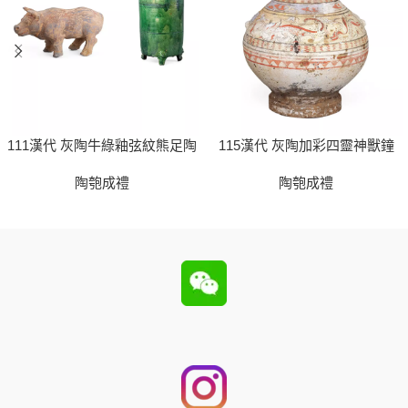
111漢代 灰陶牛綠釉弦紋熊足陶
115漢代 灰陶加彩四靈神獸鐘
陶匏成禮
陶匏成禮