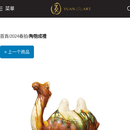
菜單
首頁
2024春拍
陶匏成禮
« 上一个商品