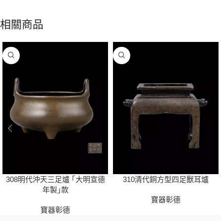
相關商品
308明代沖天三足爐 ｢大明宣德
310清代銅方型四足獸耳爐
年製｣款
寶器彰德
寶器彰德