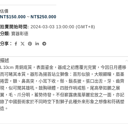
估價
NT$
150.000
~
NT$
250.000
拍賣開始時間:
2024-03-03 13:00:00 (GMT+8)
分類:
寶器彰德
分享：
描述
L 10cm 青銅底質，表面鎏金，器成之初應覆光完實，今因日月遷移
而可睹其本質。器形為揚首站立獅像：首形似狼，大眼顯瞳，眉墨
捲雲，額、鼻高突，小耳下收，鬃、鬍長披。張口出舌，牙、齒齊
現，似可聞其雄吼。鼓胸碩體，四肢作哨戒態，尾高舉如鵬之展
翼，毛、爪分明，蓄勢待發。不但嶄露唐風華麗宏放之一面，亦記
錄了中國藝術家於不同時空下對獅子此種外來形象之想像和符碼塑
造。