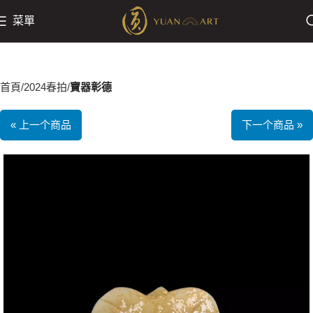
菜單
首頁
2024春拍
寶器彰德
« 上一个商品
下一个商品 »