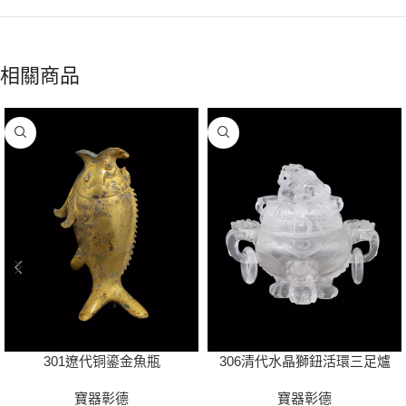
相關商品
301遼代铜鎏金魚瓶
306清代水晶獅鈕活環三足爐
寶器彰德
寶器彰德