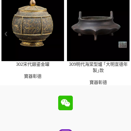
302宋代銀鎏金罐
309明代海棠型爐 ｢大明宣德年
製｣款
寶器彰德
寶器彰德