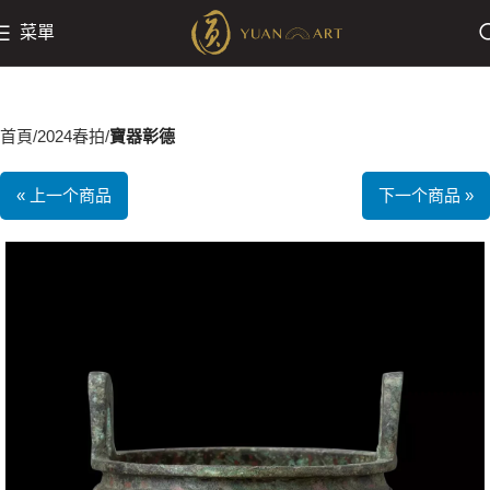
菜單
首頁
2024春拍
寶器彰德
« 上一个商品
下一个商品 »