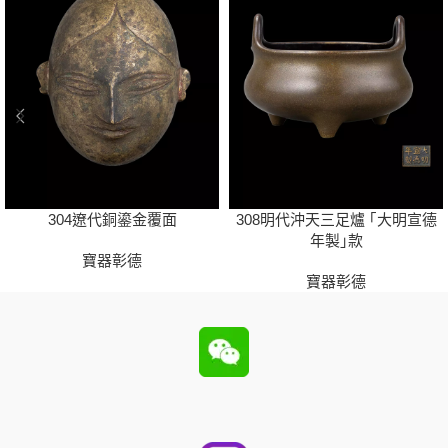
304遼代銅鎏金覆面
308明代沖天三足爐 ｢大明宣德
年製｣款
寶器彰德
寶器彰德