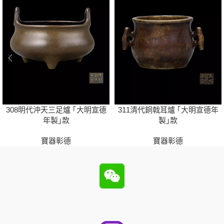
308明代沖天三足爐 ｢大明宣德
311清代銅戟耳爐 ｢大明宣德年
年製｣款
製｣款
寶器彰德
寶器彰德