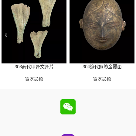
303商代甲骨文骨片
304遼代銅鎏金覆面
寶器彰德
寶器彰德