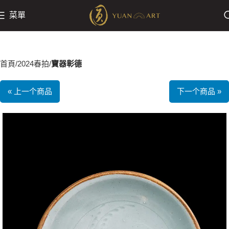
菜單
首頁
2024春拍
寶器彰德
« 上一个商品
下一个商品 »