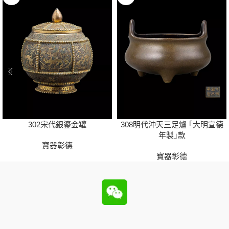
302宋代銀鎏金罐
308明代沖天三足爐 ｢大明宣德
年製｣款
寶器彰德
寶器彰德