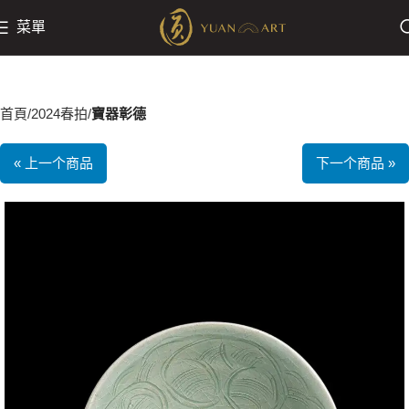
菜單
首頁
2024春拍
寶器彰德
« 上一个商品
下一个商品 »