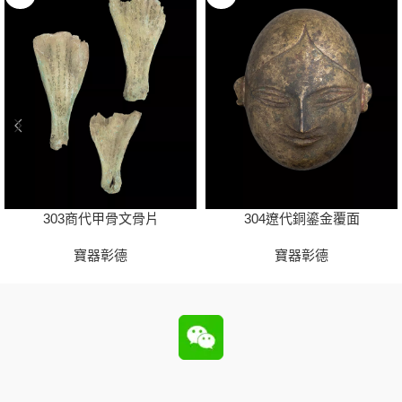
303商代甲骨文骨片
304遼代銅鎏金覆面
寶器彰德
寶器彰德