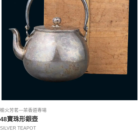
榆火芳茗—茶香道專場
48寶珠形銀壺
SILVER TEAPOT