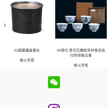
01銀蓋鐵身建水
04清代 青花花蝶紋茶杯南京染
付煎茶碗五客
榆火芳茗
榆火芳茗