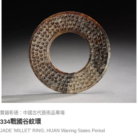
寶器彰德：中國古代藝術品專場
334戰國谷紋環
JADE 'MILLET' RING, HUAN Warring States Period