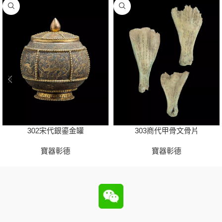
302宋代銀鎏金罐
303商代甲骨文骨片
寶器彰德
寶器彰德