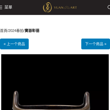
菜單
首頁
2024春拍
寶器彰德
« 上一个商品
下一个商品 »