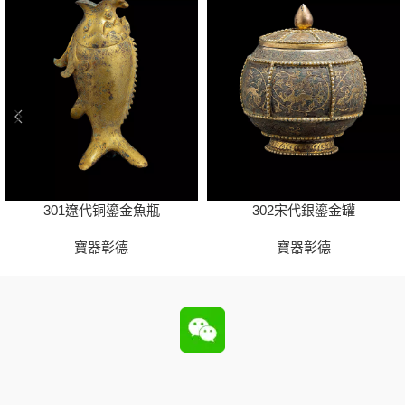
301遼代铜鎏金魚瓶
302宋代銀鎏金罐
寶器彰德
寶器彰德