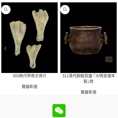
303商代甲骨文骨片
311清代銅戟耳爐 ｢大明宣德年
製｣款
寶器彰德
寶器彰德