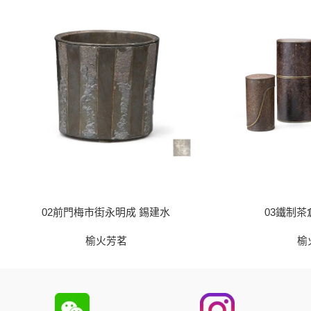
02前門梅市街永明成 錫建水
03鐵制茶
榆火芳茗
榆