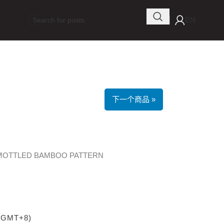
EN
下一个商品 »
 MOTTLED BAMBOO PATTERN
 (GMT+8)