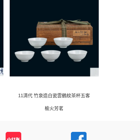
11清代 竹泉造白瓷雲鶴紋茶杯五客
14清代
榆火芳茗