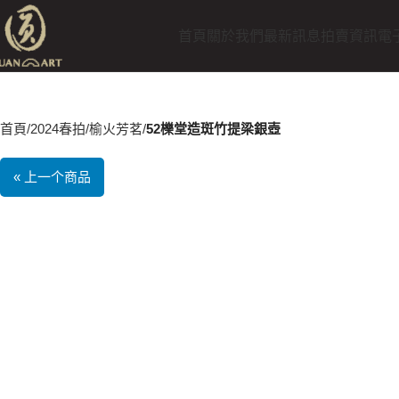
首頁
關於我們
最新訊息
拍賣資訊
電
首頁
2024春拍
榆火芳茗
52櫟堂造斑竹提梁銀壺
« 上一个商品