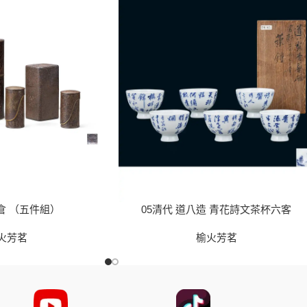
倉 （五件組）
05清代 道八造 青花詩文茶杯六客
火芳茗
榆火芳茗