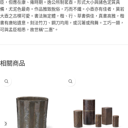
臣，但應在康、雍時期。逸公所制茗壺，形式大小與諸色泥質具
備，尤泥色最奇。作品雅致脫俗，巧而不纖。小壺亦有佳者，莫若
大壺之古樸可愛。書法無定體，楷、行、草書俱佳，真書高雅，楷
書有唐帖遺意。刻法竹刀、鋼刀均用，或沉著或飛舞。工巧一類，
可與孟臣相悉，故世稱“二惠”。
相關商品