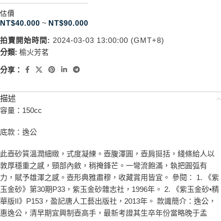
估價
NT$
40.000
~
NT$
90.000
拍賣開始時間:
2024-03-03 13:00:00 (GMT+8)
分類:
榆火芳茗
分享：
描述
容量：150cc
底款：逸公
此壺砂質溫潤細緻，式度凝練。壺腹渾圓，壺肩挺括，綫條給人以
敦厚穩重之感，頸部內斂，稍掩鋒芒。一彎流飽滿，執把圓弧有
力，賦予雄渾之感。壺形典雅肅穆，收藏賞用皆宜。 參閱： 1. 《紫
玉金砂》第30期P33，紫玉金砂雜志社，1996年。 2. 《紫玉金砂•精
華版II》P153，盈記唐人工藝出版社，2013年。 款識簡介：逸公，
惠逸公，清早期宜興制壺高手，最新考證其生卒年份當略晚于孟