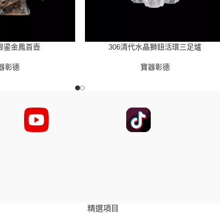
代銀鎏金鳳首壺
306清代水晶獅鈕活環三足爐
器彰德
寶器彰德
精選項目