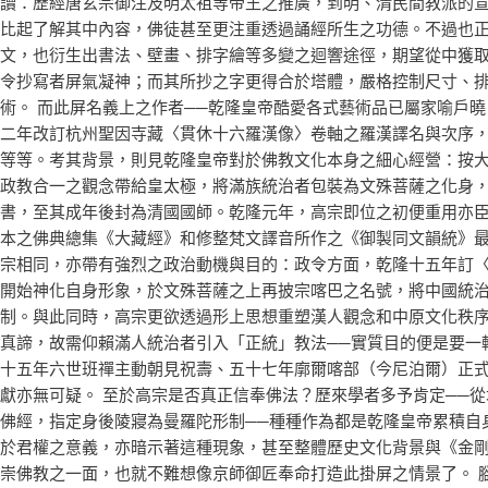
讀：歷經唐玄宗御注及明太祖等帝王之推廣，到明、清民間教派的
比起了解其中內容，佛徒甚至更注重透過誦經所生之功德。不過也
文，也衍生出書法、壁畫、排字繪等多變之迴響途徑，期望從中獲
令抄寫者屏氣凝神；而其所抄之字更得合於塔體，嚴格控制尺寸、
術。 而此屏名義上之作者──乾隆皇帝酷愛各式藝術品已屬家喻戶
二年改訂杭州聖因寺藏〈貫休十六羅漢像〉卷軸之羅漢譯名與次序
等等。考其背景，則見乾隆皇帝對於佛教文化本身之細心經營：按
政教合一之觀念帶給皇太極，將滿族統治者包裝為文殊菩薩之化身
書，至其成年後封為清國國師。乾隆元年，高宗即位之初便重用亦
本之佛典總集《大藏經》和修整梵文譯音所作之《御製同文韻統》最
宗相同，亦帶有強烈之政治動機與目的：政令方面，乾隆十五年訂
開始神化自身形象，於文殊菩薩之上再披宗喀巴之名號，將中國統
制。與此同時，高宗更欲透過形上思想重塑漢人觀念和中原文化秩
真諦，故需仰賴滿人統治者引入「正統」教法──實質目的便是要一
十五年六世班禪主動朝見祝壽、五十七年廓爾喀部（今尼泊爾）正
獻亦無可疑。 至於高宗是否真正信奉佛法？歷來學者多予肯定──
佛經，指定身後陵寢為曼羅陀形制──種種作為都是乾隆皇帝累積自
於君權之意義，亦暗示著這種現象，甚至整體歷史文化背景與《金
崇佛教之一面，也就不難想像京師御匠奉命打造此掛屏之情景了。 腳註 Berger, Patricia A. (2