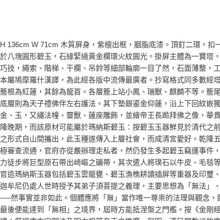
H 136cm W 71cm 木質屏身，紫檀出框，胭脂底漆。頂釘
於八塊圓形碧玉，石緣緊繞黃金欄環火紋圓光。掛屏主體為一寶塔
巧技，繩索、階梯、干欄、吊鈴等細部輪廓一目了然，石面薄整，
本屬鳩摩羅什漢譯，為此經各版中流傳最廣者。抄寫格式同多數經
簷根為紅蓮，其餘為龍首。各層簷上站小鳳、瑞獸、麒麟不等。簷
底層則為天子禮佛伴左右護法。其下墊銀鎏金仰蓮，沿上下回紋嵌
金、玉，又繡法幢、靈獸、蓮座雕飾，並繪帝王長跪拜佛之像，華貴
隆晚期，而該原材可能屬於瑪納斯碧玉：按碧玉玉器鮮見於清代之
之形式自山間攜出，此玉種遂傳入上層社會，而成清宮愛好。乾隆
極審查流通，官府亦從嚴辦理走私者，然仍發生多起碧玉竊運事件
力徒步將巨型原石帶出崎嶇之礦帶，其次遣人將璞石以牛皮、毛毯
官造瑪納斯玉器包括碧玉雲龍甕、碧玉漁樵耕讀插屏等重器及印璽、
迦牟尼仍處人世時授予其弟子須菩提之義理，主要思想為「無法」
──然事實並非如此。個體應將「無」當作唯一尊崇的法理與觀念，
最後便能達到「無相」之境界，屆時方能抵涅槃之門檻。按《金剛