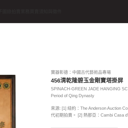
子圖錄
拍賣業務
買賣須知與徵件
寶器彰德：中國古代藝術品專場
456清乾隆碧玉金剛寶塔掛屏
SPINACH-GREEN JADE HANGING SCR
Period of Qing Dynasty
來源: [1] 紐約：The Anderson Auc
代初期拍賣。 [2] 熱那亞：Cambi Casa d