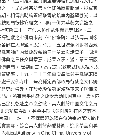
所出，《金剛經》至其他重要佛經也逐漸咒文化，
者之一，尤為禪宗所崇。信徒除反覆朗誦、抄寫其
時期。相傳古時繪置經塔需於暗室內鑿壁偷光，以
派鼓勵門徒抄寫經文，同時一併昇華藝文造詣之
包括乾隆二十一年命人仿作蘇州開元寺佛缽、二十
班禪進獻之七佛唐卡刻〈七佛塔碑〉以弘傳其圖像
滿各部拉入聯盟。太宗時期，五世達賴喇嘛將西藏
避亂京師的內蒙政教領袖三世章嘉與諸皇子一同讀
訂佛典之重任交與章嘉，成果以漢、滿、蒙三語版
傳佛門。 宏觀而言，高宗之宗教成就與太祖、太
實質統率；十九、二十二年兩次準噶爾平亂後乾隆
各處重要佛寺中，是為穩定西部政局行使之文化統
之歷史紐帶外，在於乾隆帝認定漢族並未了解佛法
理故，所有關乎佛教之政令活動即屬其中一環。四
皆已足見乾隆皇帝之勤政，其人對於中國文化之貢
等北京多處寺廟，甚至手抄《金剛經》在內之數本
帝國」［註］，不僅體現乾隆在位時宗教萬法皆出
鑑賞寶璽，綜合其人對於熱愛藝術，追求摹品和尊
uthority in Qing China. University of