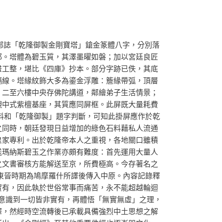
。上部誌「乾隆御製金剛寶塔」鎗金篆體八字，分別落
邪。塔體為碧玉質，其澤墨曜如磐；加以宮廷良匠
畫工整，堪比《四庫》抄本。部分字跡已佚，其底
隔線。塔緣紋飾大多為鎏金浮雕：簷緣帶弧，頂層
，二至六樓中央存佛陀講道，鄰繪弟子生活情景；
襯中式紫檀基座，其質應同屏框。此屏既大量耗費
料和「乾隆御製」題字判斷，可知此掛屏應作於乾
之同時，朝廷發現日益增加的綠色石料藉私人流通
皇家專利。出於乾隆帝本人之重視，各地關口雖積
送瑪納斯碧玉之作業亦頗有難度：首先運用大量人
之文書審核方能解送至京，所費極高。今存著名之
東晉時期為鳩摩羅什所譯後傳入中原。內容記錄釋
實有，因此執於世俗常事而痛苦，永不能超越輪迴
意識到一切皆非實有，再體悟「無實無虛」之理，
釋，然經時空流轉後已承載具備強烈中土思想之解