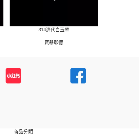
314清代白玉璧
31
寶器彰德
商品分類