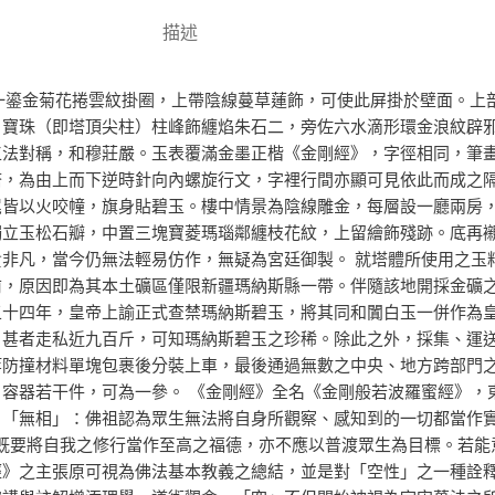
描述
二環，扣一鎏金菊花捲雲紋掛圈，上帶陰線蔓草蓮飾，可使此屏掛於壁面
，寶珠（即塔頂尖柱）柱峰飾纏焰朱石二，旁佐六水滴形環金浪紋辟
工法對稱，和穆莊嚴。玉表覆滿金墨正楷《金剛經》，字徑相同，筆
塔，為由上而下逆時針向內螺旋行文，字裡行間亦顯可見依此而成之
尾皆以火咬幢，旗身貼碧玉。樓中情景為陰線雕金，每層設一廳兩房
獨立玉松石瓣，中置三塊寶菱瑪瑙鄰纏枝花紋，上留繪飾殘跡。底再
非凡，當今仍無法輕易仿作，無疑為宮廷御製。 就塔體所使用之玉
前，原因即為其本土礦區僅限新疆瑪納斯縣一帶。伴隨該地開採金礦
五十四年，皇帝上諭正式查禁瑪納斯碧玉，將其同和闐白玉一併作為
，甚者走私近九百斤，可知瑪納斯碧玉之珍稀。除此之外，採集、運
等防撞材料單塊包裹後分裝上車，最後通過無數之中央、地方跨部門
容器若干件，可為一參。 《金剛經》全名《金剛般若波羅蜜經》，
、「無相」：佛祖認為眾生無法將自身所觀察、感知到的一切都當作
既要將自我之修行當作至高之福德，亦不應以普渡眾生為目標。若能
經》之主張原可視為佛法基本教義之總結，並是對「空性」之一種詮