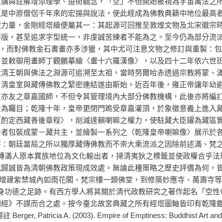
宣講與註解增添理學、道術觀念，「空」不但開始被視為宇宙萬法之
正是中原僧侶千年來的宏揚與說法，使此經成為佛教典籍中地位最高
取力量，金剛經塔繪便屬其一：其起源可回推至敦煌文物及北宋徽宗
排版，甚至追求字型統一，非虔誠苦練者不能為之。至今仍為部分流
曉，而對佛教金石書畫亦多涉獵，其中尤可注意文物之修訂與重製：
，並敕御用畫師丁觀鵬摹繪〈畫十六羅漢像〉，以及四十二年依六世
大清王朝與佛法之淵源可追溯至太祖，當時努爾哈赤透過宗教將蒙、
，清皇室與藏傳佛教之緊密連結遂由斯始。近百年後，雍正帝讓年幼
臣亦友之章嘉國師，不但令其管理境內大部分佛教機構，此後亦將編
為矚目；乾隆十年，皇帝更閉門跪受章嘉灌頂，於象徵意義上進入藏
〈酌定西藏善後章程〉，削減達賴喇嘛之權力，使駐藏大臣躍為藏區
治者包裝成蒙－藏共主，並繪製一系列之〈乾隆皇帝喇嘛像〉展示於
序：朝廷當局之所以獨厚藏傳佛教而不崇大乘流派之因除前述滿、梵
轉滿人原本異族地位為文化輸出者，掃清夷狄之標籤並使政權合乎法
式歸誠皆為清朝佛教政策現成效處。無論此種策略之歷史評價為何，
從增建紫禁城內如雨花閣、梵宗樓一類佛堂，到修築妙應寺、萬壽寺
身功德之足跡。有西方學人將其關於清代政教研究之著作起名「空性
剛經》不謀而合之處。按今臺北故宮典藏之所有經塔圖軸皆印有乾隆
003). Empire of Emptiness: Buddhist Art and Political A