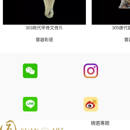
303商代甲骨文骨片
305唐
寶器彰德
寶
精選專題