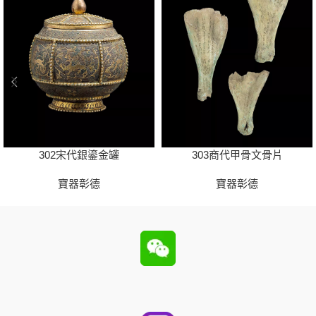
302宋代銀鎏金罐
303商代甲骨文骨片
寶器彰德
寶器彰德