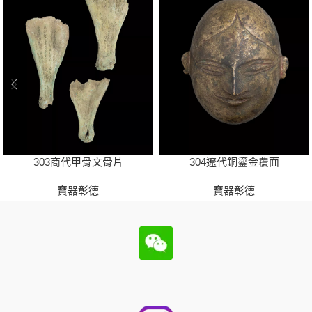
303商代甲骨文骨片
304遼代銅鎏金覆面
寶器彰德
寶器彰德