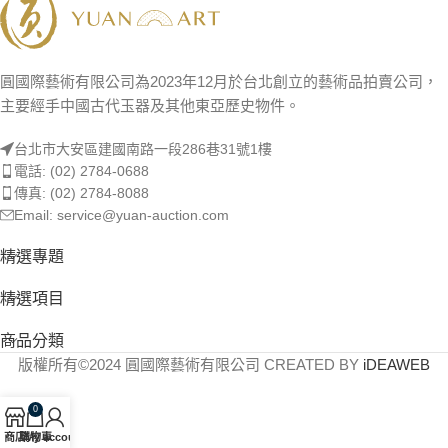
圓國際藝術有限公司為2023年12月於台北創立的藝術品拍賣公司，
主要經手中國古代玉器及其他東亞歷史物件。
台北市大安區建國南路一段286巷31號1樓
電話: (02) 2784-0688
傳真: (02) 2784-8088
Email: service@yuan-auction.com
精選專題
精選項目
商品分類
版權所有©2024 圓國際藝術有限公司 CREATED BY
iDEAWEB
0
商店
購物車
My account