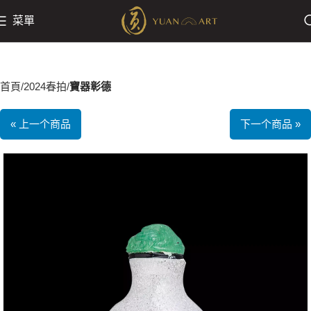
菜單
首頁
2024春拍
寶器彰德
« 上一个商品
下一个商品 »