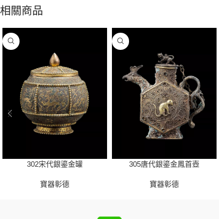
相關商品
302宋代銀鎏金罐
305唐代銀鎏金鳳首壺
寶器彰德
寶器彰德