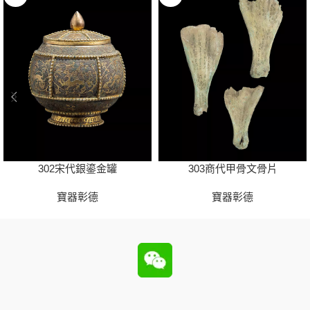
302宋代銀鎏金罐
303商代甲骨文骨片
寶器彰德
寶器彰德