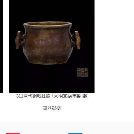
311清代銅戟耳爐 ｢大明宣德年製｣款
3
寶器彰德