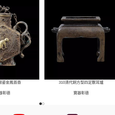
代銀鎏金鳳首壺
310清代銅方型四足獸耳爐
器彰德
寶器彰德