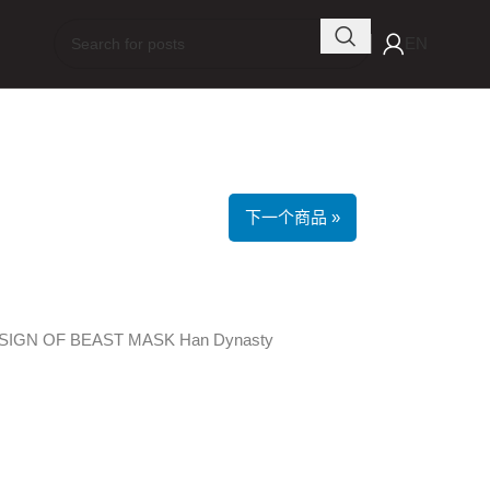
EN
下一个商品 »
IGN OF BEAST MASK Han Dynasty