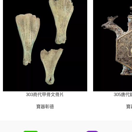
303商代甲骨文骨片
305唐
寶器彰德
寶