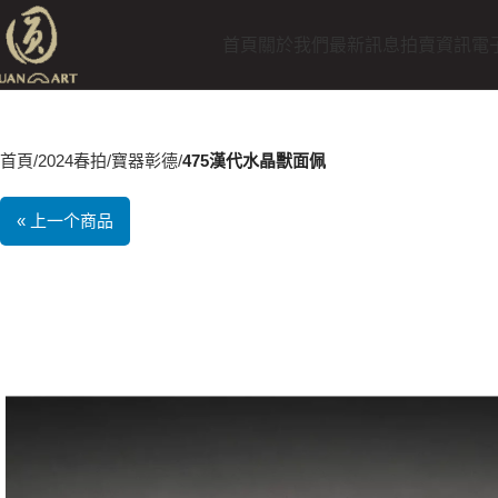
首頁
關於我們
最新訊息
拍賣資訊
電
首頁
2024春拍
寶器彰德
475漢代水晶獸面佩
« 上一个商品