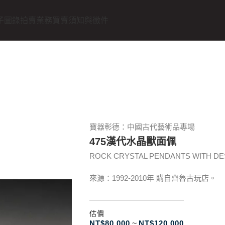
子圖錄
拍賣業務
買賣須知與徵件
寶器彰德：中國古代藝術品專場
475漢代水晶獸面佩
ROCK CRYSTAL PENDANTS WITH DES
來源：1992-2010年 購自齊魯古玩店。
估價
NT$
80.000
~
NT$
120.000