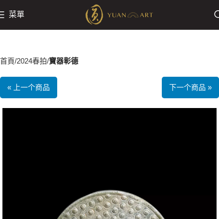
菜單
首頁
2024春拍
寶器彰德
« 上一个商品
下一个商品 »