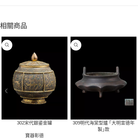
相關商品
302宋代銀鎏金罐
309明代海棠型爐 ｢大明宣德年
製｣款
寶器彰德