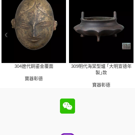
304遼代銅鎏金覆面
309明代海棠型爐 ｢大明宣德年
製｣款
寶器彰德
寶器彰德