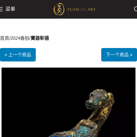
菜單
首頁
2024春拍
寶器彰德
« 上一个商品
下一个商品 »