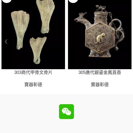
303商代甲骨文骨片
305唐代銀鎏金鳳首壺
寶器彰德
寶器彰德