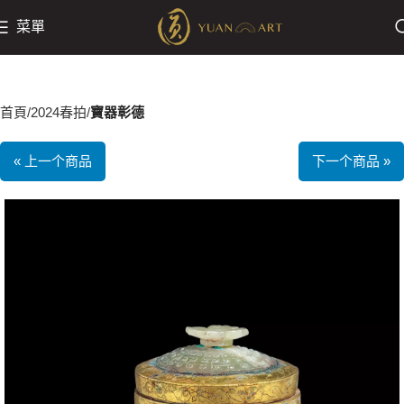
菜單
首頁
2024春拍
寶器彰德
« 上一个商品
下一个商品 »