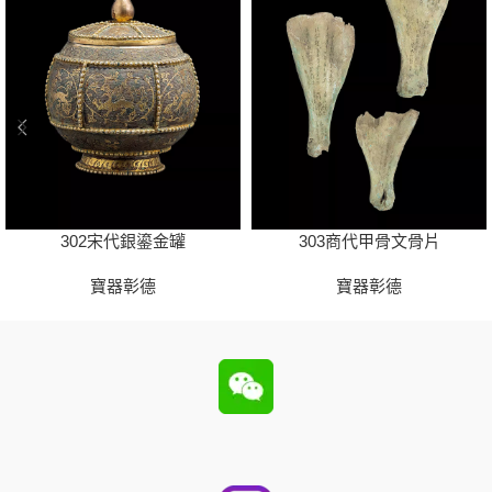
302宋代銀鎏金罐
303商代甲骨文骨片
寶器彰德
寶器彰德