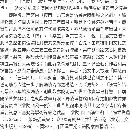
示銅官，［言問］（問）令當時，守丞（承）千秋。佐樂工博
造。」 銘文先記鼎之使用地點與物理規格，應存放於漢景帝之陵墓
——即陽陵之南宮內（按南、北宮應是仿製當時都城之區劃）。續
述作鼎之時間與原因：景帝三年四月，朝廷下令鑄造銅器若干。最
後期許此鼎不但可於其時代獲取美名，亦能被傳承至千年後世。末
尾署造器者之名「博」，「樂工」為其官職，「佐」則屬其官階。
此鼎之歷史價值遠比其樸素之外形宏偉：首先，由於技術與文化之
變遷，鼎並非兩漢主要生產之青銅器種類，其中刻有銘文者則更為
少數。其次，鼎於漢代用作食器甚於禮器，故縱有銘文，大多也僅
標註其擁有人與規格；而此器之背景相對完整，甚至載有作者和其
祝福語，頗有先秦遺風，足稱稀世。再者，銘文中又提及「陽陵南
宮」、「三年四月，申示銅官」等資訊可補傳世資料之不足：其不
僅可助今人進一步了解陽陵內部之構造，而《史記》、《漢書》皆
云景帝五年始建陽陵，則此鼎亦說明其準備工作實早已打響。目前
陽陵墓葬群出土之銅鼎數量有限，陽陵博物館所保存之相似物件亦
僅有數筆（參閱[2]為一例）。此鼎無論本身或其上之文字皆保存著
重要訊息，無疑為學術等級之藏品。 參閱 [1] 西漢中期：昆陽乘輿鼎
（L: 32cm）。編輯委員會：《中國青銅器全集》第五卷（北京：文
物出版社，1996），頁30。 [2] 西漢早期：館陶家四聯鼎（L: