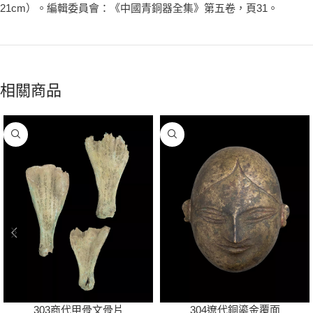
21cm）。編輯委員會：《中國青銅器全集》第五卷，頁31。
相關商品
303商代甲骨文骨片
304遼代銅鎏金覆面