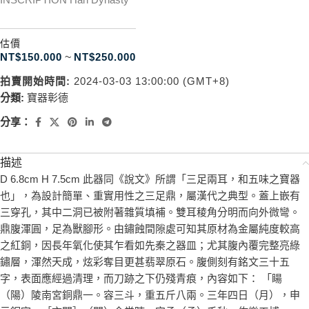
估價
NT$
150.000
~
NT$
250.000
拍賣開始時間:
2024-03-03 13:00:00 (GMT+8)
分類:
寶器彰德
分享：
描述
D 6.8cm H 7.5cm 此器同《說文》所謂「三足兩耳，和五味之寶器
也」，為設計簡單、重實用性之三足鼎，屬漢代之典型。蓋上嵌有
三穿孔，其中二洞已被附著雜質填補。雙耳稜角分明而向外微彎。
鼎腹渾圓，足為獸腳形。由鏽蝕間隙處可知其原材為金屬純度較高
之紅銅，因長年氧化使其乍看如先秦之器皿；尤其腹內覆完整亮綠
鏽層，渾然天成，炫彩奪目更甚翡翠原石。腹側刻有銘文三十五
字，表面應經過清理，而刀跡之下仍殘青痕，內容如下： 「䁑
（陽）陵南宮銅鼎一。容三斗，重五斤八兩。三年四日（月），申