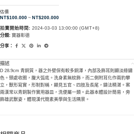
估價
NT$
100.000
~
NT$
200.000
拍賣開始時間:
2024-03-03 13:00:00 (GMT+8)
分類:
寶器彰德
分享：
描述
D 28.9cm 青銅質，器之外壁保有較多銅澤，內部及飾耳則顯淡綠鏽
色。頸處收圈，腹大弧底。洗身素無紋飾，而二側附耳化作兩豹攀
立，獸形寫實，形制對稱，顯見五官、四肢及長尾，鑄法精湛。案
兩漢常以青銅製作實用器皿，洗便屬一類。此器本體設計簡易，旁
飾雄武獸姿，體現漢代簡素美學與生活隅景。