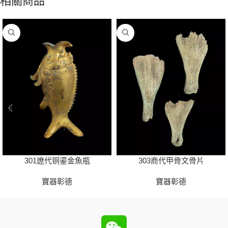
相關商品
301遼代铜鎏金魚瓶
303商代甲骨文骨片
寶器彰德
寶器彰德