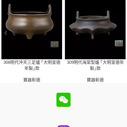
308明代沖天三足爐 ｢大明宣德
309明代海棠型爐 ｢大明宣德年
年製｣款
製｣款
寶器彰德
寶器彰德