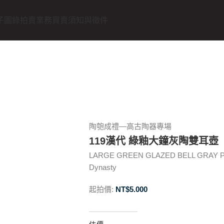
子圖錄
拍賣業務
買賣須知與徵件
陶匏成禮—高古陶器專場
119漢代 綠釉大鐘灰陶雙耳壺
LARGE GREEN GLAZED BELL GRAY 
Dynasty
起拍價:
NT$
5.000