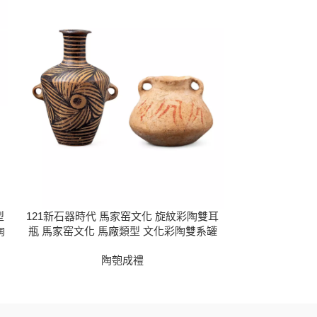
型
121新石器時代 馬家窑文化 旋紋彩陶雙耳
124新石器時代
陶
瓶 馬家窑文化 馬廠類型 文化彩陶雙系罐
陶匏成禮