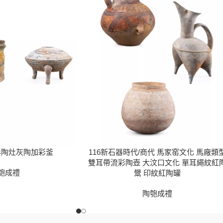
加彩陶灶灰陶加彩釜
116新石器時代/商代 馬家窑文化 馬廠類
雙耳帶流彩陶壺 大汶口文化 單耳繩紋紅
匏成禮
鬹 印紋紅陶罐
陶匏成禮