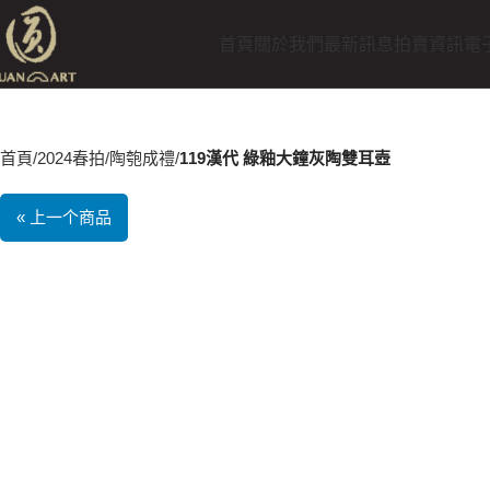
首頁
關於我們
最新訊息
拍賣資訊
電
首頁
2024春拍
陶匏成禮
119漢代 綠釉大鐘灰陶雙耳壺
« 上一个商品