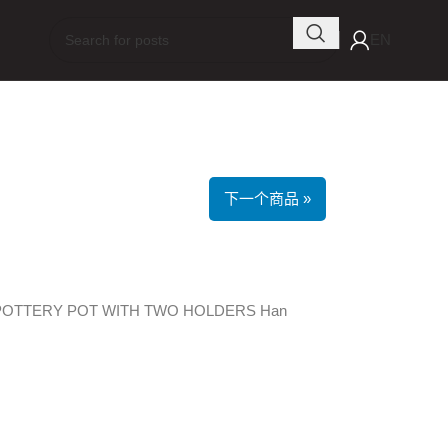
EN
下一个商品 »
POTTERY POT WITH TWO HOLDERS Han