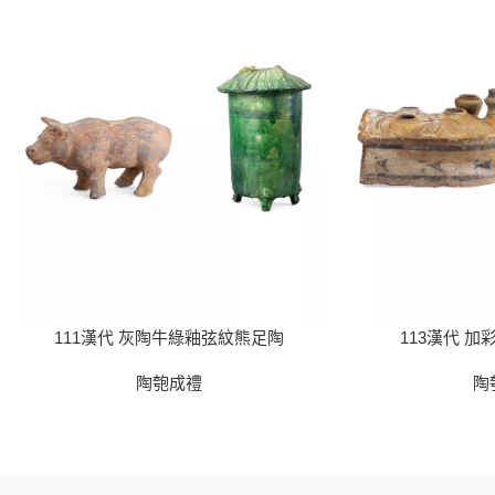
111漢代 灰陶牛綠釉弦紋熊足陶
113漢代 
陶匏成禮
陶