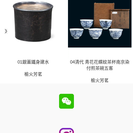
01銀蓋鐵身建水
04清代 青花花蝶紋茶杯南京染
付煎茶碗五客
榆火芳茗
榆火芳茗