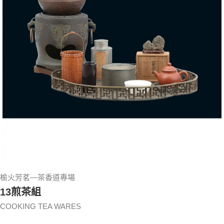
榆火芳茗—茶香道專場
13煎茶組
COOKING TEA WARES