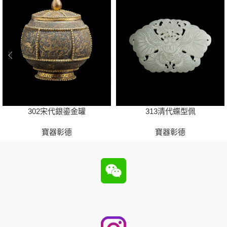
302宋代銀鎏金罐
313清代蝶型佩
寶器彰德
寶器彰德