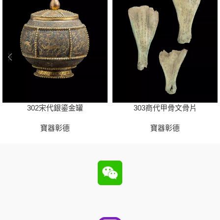
302宋代銀鎏金罐
303商代甲骨文骨片
寶器彰德
寶器彰德