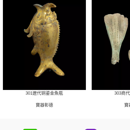
301遼代铜鎏金魚瓶
303商
寶器彰德
寶