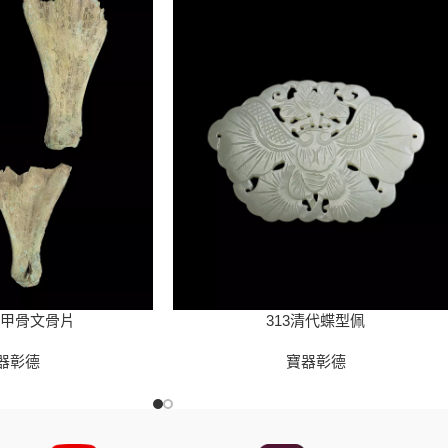
代甲骨文骨片
313清代蝶型佩
器彰德
寶器彰德