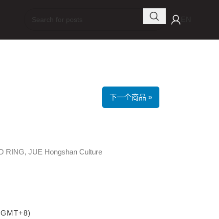
EN
下一个商品 »
ING, JUE Hongshan Culture
 (GMT+8)