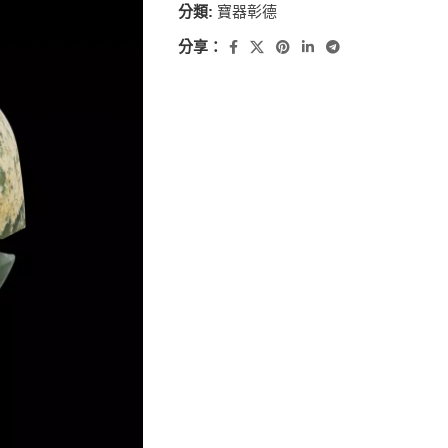
分類:
寶器彰德
分享：