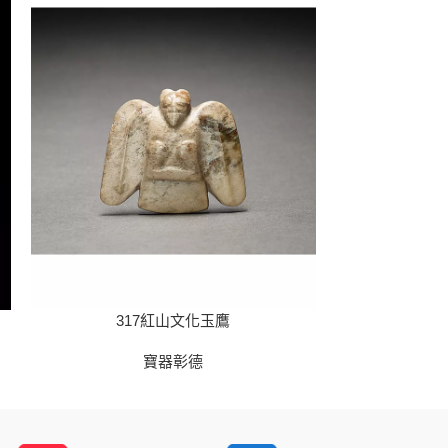
317紅山文化玉鷹
31
寶器彰德