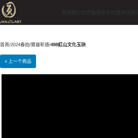
首頁
關於我們
最新訊息
拍賣資訊
電
首頁
2024春拍
寶器彰德
498紅山文化玉玦
« 上一个商品