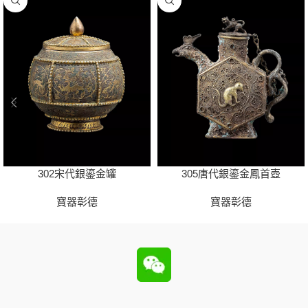
302宋代銀鎏金罐
305唐代銀鎏金鳳首壺
寶器彰德
寶器彰德