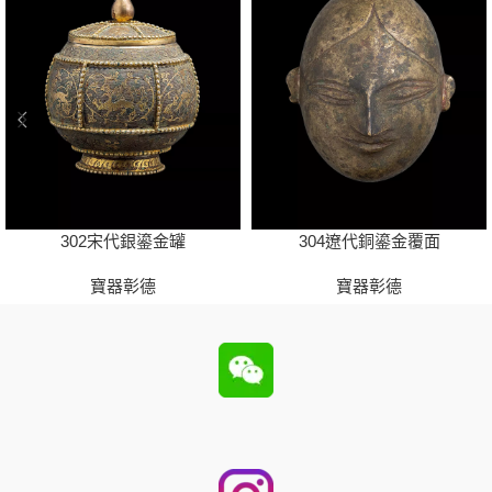
302宋代銀鎏金罐
304遼代銅鎏金覆面
寶器彰德
寶器彰德