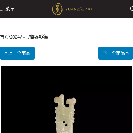
菜單
首頁
2024春拍
寶器彰德
« 上一个商品
下一个商品 »