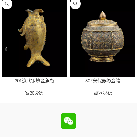
301遼代铜鎏金魚瓶
302宋代銀鎏金罐
寶器彰德
寶器彰德